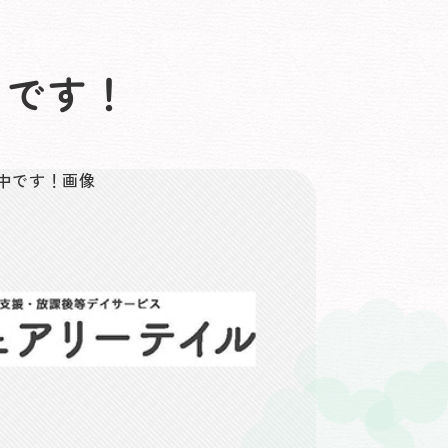
中
です！